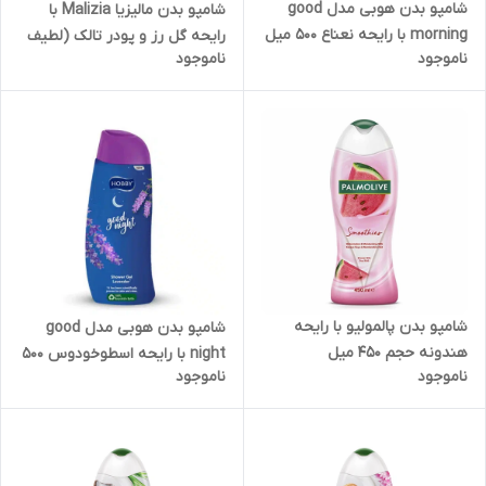
شامپو بدن هوبی مدل good
شامپو بدن مالیزیا Malizia با
morning با رایحه نعناع 500 میل
رایحه گل رز و پودر تالک (لطیف
ناموجود
ناموجود
کننده پوست بدن) حجم 1000
میل
شامپو بدن پالمولیو با رایحه
شامپو بدن هوبی مدل good
هندونه حجم 450 میل
night با رایحه اسطوخودوس 500
ناموجود
ناموجود
میل