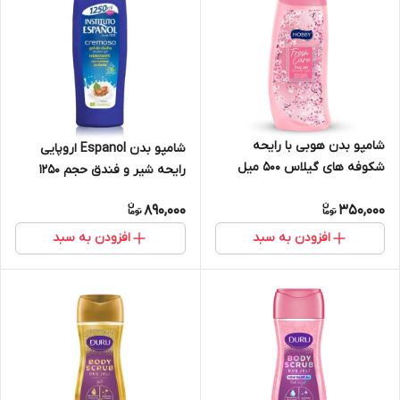
شامپو بدن هوبی با رایحه
شامپو بدن Espanol اروپایی
شکوفه های گیلاس 500 میل
رایحه شیر و فندق حجم 1250
میل
890,000
350,000
افزودن به سبد
افزودن به سبد