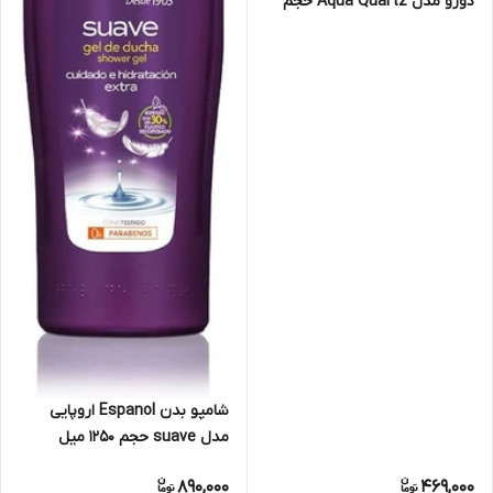
دورو مدل Aqua Quartz حجم
450 میل
شامپو بدن Espanol اروپایی
مدل suave حجم 1250 میل
890,000
469,000