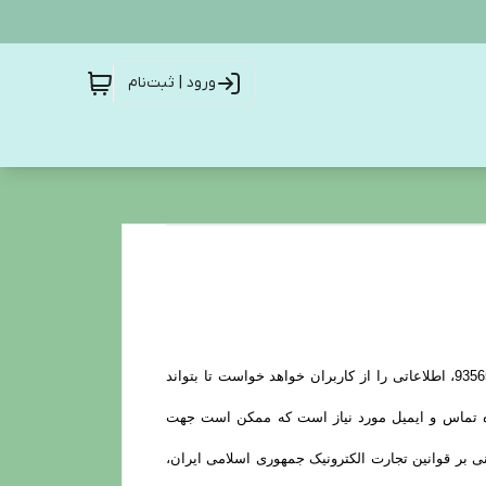
ورود | ثبت‌نام
9356551461 با احترام برای حریم شخصی و خصوصی کاربران خود، برای خرید، ثبت نظر و یا استفاده از برخی امکانات سایت 9356551461، اطلاعاتی را از کاربران خواهد خواست تا بتواند
ره تماس و ایمیل مورد نیاز است که ممکن است جهت
ل و یا تایید آنها، 9356551461 نسبت به اعتبارسنجی آن اقدام کند. به دلیل قانونی بودن تمام فعالیت های 9356551461 مبتنی بر قوانین تجارت الکترونیک جمهوری اسلامی ایران،