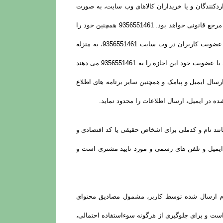
واردکنندگان و یا خریداران کالاهای وب سایت، به صورت
رسمی و قانونی موارد درخواست شده را به مرجع درخواست کننده ارائه دهد. در این صورت مسئولیت حفظ اطلاعات فوق پس از آن با مرجع قانونی خواهد بود. 9356551461 همچنین خود را
موظف می داند در غیر از مورد اشاره شده، در حفظ اطلاعات مشتریان نهایت تلاش خود را مبذول دارد. قطعا مورد توجه خواهد بود که عضویت کاربران در وب سایت 9356551461، به منزله
قبول قوانین جمهوری اسلامی ایران از جمله قوانین تجارت الکترونیک و قوانین مالی و مالیاتی و قوانین سایت 9356551461 است. کاربران با عضویت خود این اجازه را به 9356551461 می دهند
ال ایمیل و پیامک و همچنین سایر برنامه های اطلاع
در ایمیل، ارسال اطلاعات را محدود نماید.
نند نام و کدملی برای اشخاص حقیقی یا کد اقتصادی و
یمیل و تلفن­ های رسمی و مورد تایید مشتری است و
ا پیام ارسال شده توسط کاربر، مشمول مصادیق محتوای
 کاربران است و برای جلوگیری از هرگونه سوءاستفاده احتمالی،