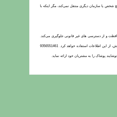
عات شخصی آنان را به هیچ شخص یا سازمان دیگری منتقل نمی‌کند، مگر اینکه با
یریت داده‌ها اطلاعات کاربران را محافظت و از دسترسی‌ های غیر قانونی جلوگیری می‌کند.
مشتریان می‌توانند نام، آدرس و تلفن شخص دیگری را برای تحویل گرفتن سفارش وارد کنند و 9356551461 تنها برای ارسال همان سفارش، از این اطلاعات استفاده خواهد کرد. 9356551461
شایند پوشاک را به مشتریان خود ارائه نماید.