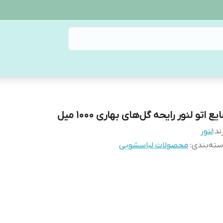
یع اتو لنور رایحه گل‌های بهاری 1000 میل
ند:
لنور
ته‌بندی
:
محصولات لباسشویی