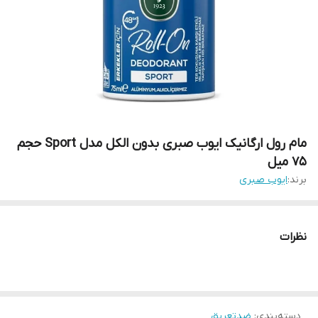
مام رول ارگانیک ایوب صبری بدون الکل مدل Sport حجم
75 میل
برند:
ایوب صبری
نظرات
دسته‌بندی
:
ضدتعریق