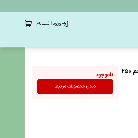
ورود | ثبت‌نام
اسپری ضد تعریق زنانه داو اروپایی مدل Invisible dry حجم 250
ناموجود
دیدن محصولات مرتبط