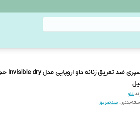
یل
ند:
داو
ته‌بندی
:
ضدتعریق