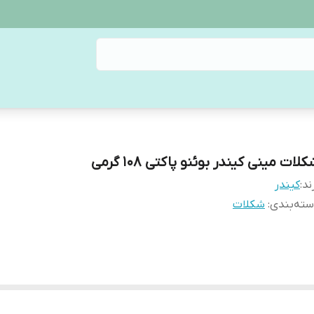
لات مینی کیندر بوئنو پاکتی 108 گرمی
ند:
کیندر
ته‌بندی
:
شکلات