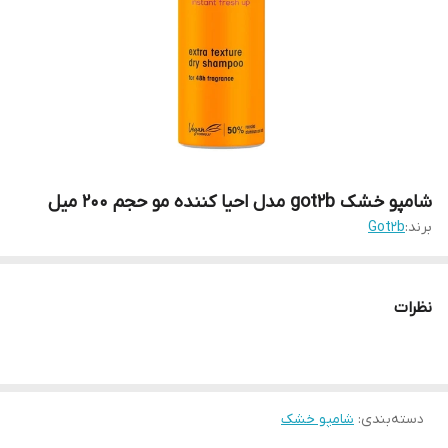
شامپو خشک got2b مدل احیا کننده مو حجم 200 میل
برند:
Got2b
نظرات
دسته‌بندی
:
شامپو خشک