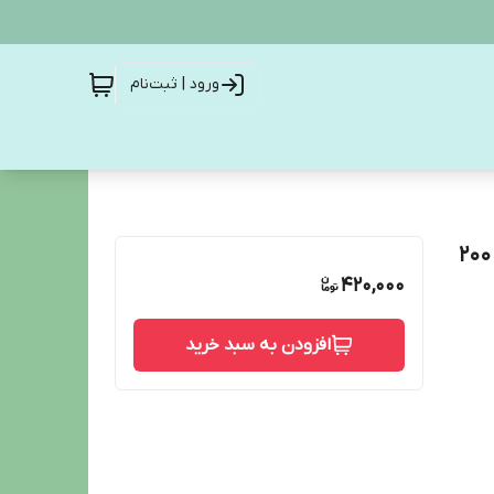
ورود | ثبت‌نام
اسپری ضد تعریق زنانه رکسونا ایتالیا مدل tropical حجم 200
420,000
افزودن به سبد خرید