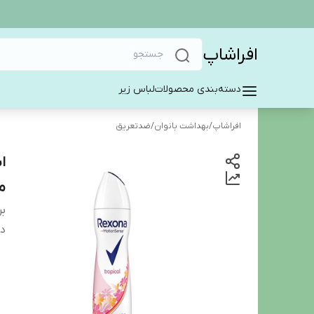
افراشاپ
دسته‌بندی محصولات
لباس زیر
افراشاپ
/
بهداشت بانوان
/
ضدتعریق
م
بر
دس