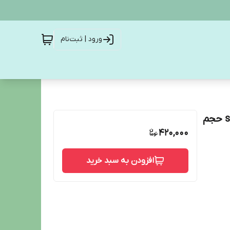
ورود | ثبت‌نام
اسپری ضد تعریق زنانه رکسونا ایتالیا مدل se xy bouquet حجم
420,000
افزودن به سبد خرید