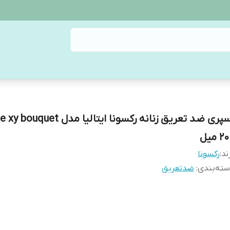
2 میل
ند:
رکسونا
ته‌بندی
:
ضدتعریق