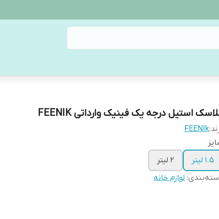
اسک استیل درجه یک فینیک وارداتی FEENIK
ند:
FEENIk
یز
1.5 لیتر
2 لیتر
ته‌بندی
:
لوازم خانه