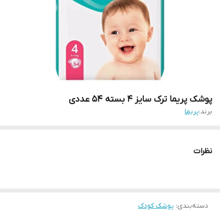
پوشک پریما ترک سایز 4 بسته 54 عددی
برند:
پریما
نظرات
دسته‌بندی
:
پوشک کودک