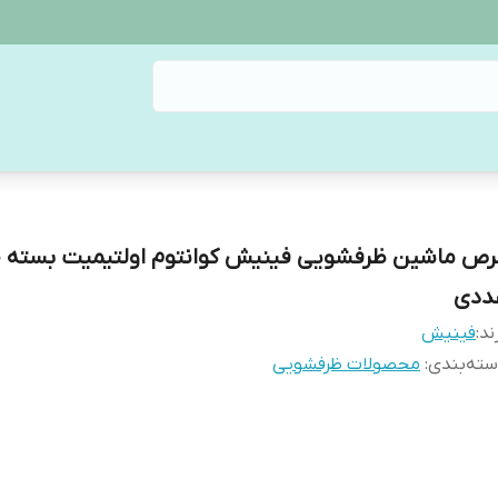
قرص
ددی
ند:
فینیش
ته‌بندی
:
محصولات ظرفشویی