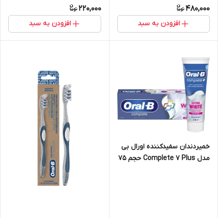
220,000
480,000
افزودن به سبد
افزودن به سبد
خمیردندان سفیدکننده اورال بی
مدل Complete 7 Plus حجم 75
میل