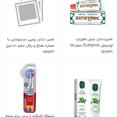
خمیردندان بدون فلوراید
خمیر دندان پمپی سنسوداین با
اوتیمول Euthymol حجم 75
عصاره نعناع و زغال حجم 100 میل
ناموجود
ناموجود
میل
مسواک کلیگت با برس نرم بسته