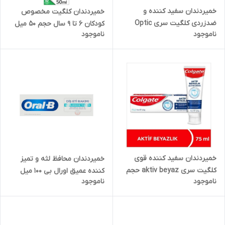
خمیردندان سفید کننده و
خمیردندان کلگیت مخصوص
ضدزردی کلگیت سری Optic
کودکان 6 تا 9 سال حجم 50 میل
ناموجود
ناموجود
White حجم 125 میل
خمیردندان سفید کننده قوی
خمیردندان محافظ لثه و تمیز
کلگیت سری aktiv beyaz حجم
کننده عمیق اورال بی 100 میل
ناموجود
ناموجود
75 میل