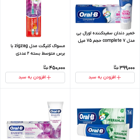
خمیر دندان سفیدکننده اورال بی
مدل complete 7 حجم 75 میل
مسواک کلیگت مدل zigzag با
برس متوسط بسته 2 عددی
450,000
399,000
افزودن به سبد
افزودن به سبد