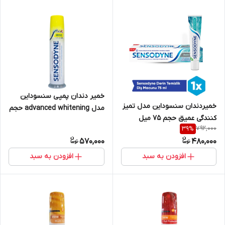
خمیر دندان پمپی سنسوداین
خمیردندان سنسوداین مدل تمیز
مدل advanced whitening حجم
کنندگی عمیق حجم 75 میل
100 میل
792,000
39
%
570,000
480,000
افزودن به سبد
افزودن به سبد