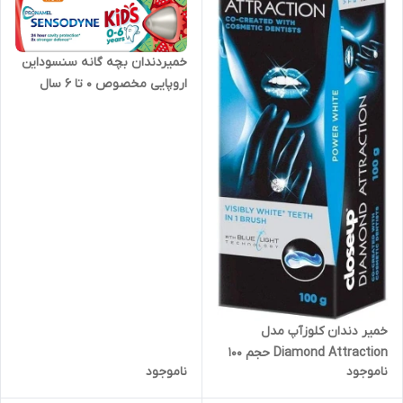
خمیردندان بچه گانه سنسوداین
اروپایی مخصوص 0 تا 6 سال
حجم 50 میل
خمیر دندان کلوزآپ مدل
Diamond Attraction حجم 100
ناموجود
ناموجود
گرم