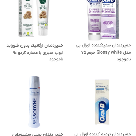
خمیردندان سفیدکننده اورال بی
خمیردندان ارگانیک بدون فلوراید
مدل Glossy white حجم 75
ایوب صبری با عصاره گردو 90
ناموجود
ناموجود
میل
گرمی
خمیردندان ترمیم کننده اورال بی
خمیر دندان پمپی سنسوداین