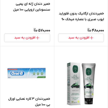
خمیر دندان ژله ای پمپی
سنسوداین اروپایی 100 میل
خمیردندان ارگانیک بدون فلوراید
ایوب صبری با عصاره میخک 90
گرمی
570,000
480,000
افزودن به سبد
افزودن به سبد
خمیردندان 3 کاره نعنایی اورال
بی 100 میل