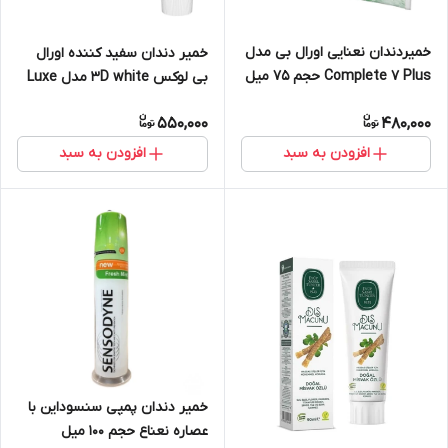
خمیردندان نعنایی اورال بی مدل
خمیر دندان سفید کننده اورال
Complete 7 Plus حجم 75 میل
بی لوکس‌ 3D white مدل Luxe
Glamorous حجم 75 میل
550,000
480,000
افزودن به سبد
افزودن به سبد
خمیر دندان پمپی سنسوداین با
عصاره نعناع حجم 100 میل