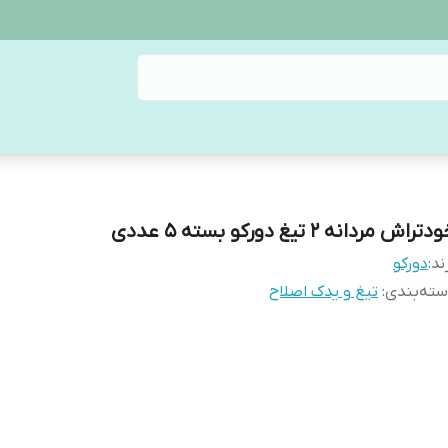
تراش مردانه 2 تیغ دورکو بسته 5 عددی
ند:
دورکو
ته‌بندی
:
تیغ و یدک اصلاح