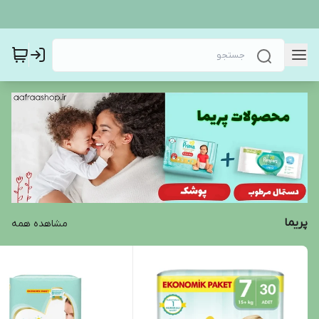
پریما
مشاهده همه