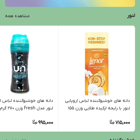
لنور
مشاهده همه
دانه های خوشبوکننده لباس اروپایی
دانه های خوشبوکننده لباس ار
لنور با رایحه ارکیده طلایی وزن 155
لنور مدل Fresh وزن 270 گرم
گرم
995,000
715,000