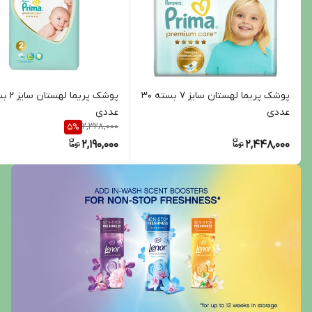
پوشک پریما لهستان سایز 7 بسته 30
عددی
عددی
2,328,000
5
%
2,190,000
2,448,000