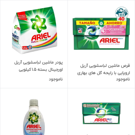
پودر ماشین لباسشویی آریل
قرص ماشین لباسشویی آریل
اورجینال بسته 1.5 کیلویی
اروپایی با رایحه گل های بهاری
ناموجود
ناموجود
بسته 40 عددی