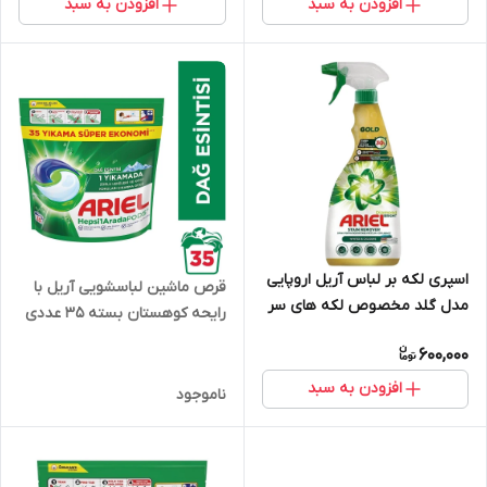
افزودن به سبد
افزودن به سبد
اسپری لکه بر لباس آریل اروپایی
قرص ماشین لباسشویی آریل با
مدل گلد مخصوص لکه های سر
رایحه کوهستان بسته 35 عددی
سخت حجم 750 میل
600,000
افزودن به سبد
ناموجود