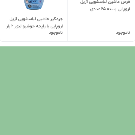
قرص ماشین لباسشویی آریل
اروپایی بسته 25 عددی
جرمگیر ماشین لباسشویی آریل
اروپایی با رایحه خوشبو لنور 2 بار
ناموجود
ناموجود
استفاده